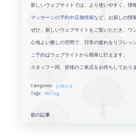
新しいウェブサイトでは、より使いやすく、情
マッサージの予約
や
店舗情報
など、お探しの情
ぜひ、新しいウェブサイトをご覧いただき、ワ
心地よい癒しの空間で、日常の疲れをリフレッ
ご予約
はウェブサイトから簡単に行えます。
スタッフ一同、皆様のご来店をお待ちしており
Categories:
お知らせ
Tags:
No Tag
Post
前の記事
navigation