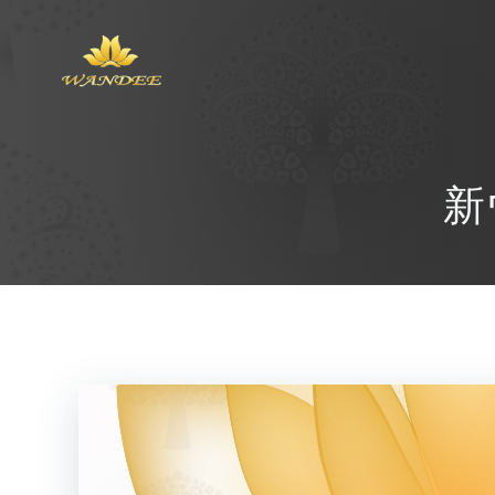
コ
ン
テ
ン
ツ
へ
ス
新
キ
ッ
プ