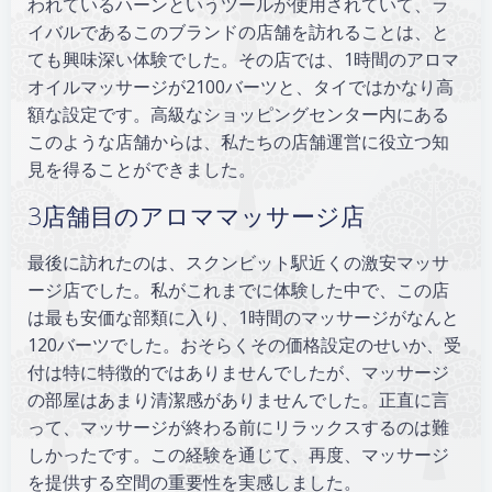
われているハーンというツールが使用されていて、ラ
イバルであるこのブランドの店舗を訪れることは、と
ても興味深い体験でした。その店では、1時間のアロマ
オイルマッサージが2100バーツと、タイではかなり高
額な設定です。高級なショッピングセンター内にある
このような店舗からは、私たちの店舗運営に役立つ知
見を得ることができました。
3店舗目のアロママッサージ店
最後に訪れたのは、スクンビット駅近くの激安マッサ
ージ店でした。私がこれまでに体験した中で、この店
は最も安価な部類に入り、1時間のマッサージがなんと
120バーツでした。おそらくその価格設定のせいか、受
付は特に特徴的ではありませんでしたが、マッサージ
の部屋はあまり清潔感がありませんでした。正直に言
って、マッサージが終わる前にリラックスするのは難
しかったです。この経験を通じて、再度、マッサージ
を提供する空間の重要性を実感しました。