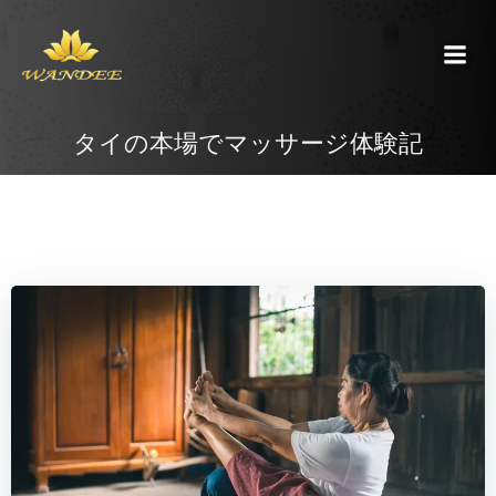
コ
ン
テ
ン
ツ
タイの本場でマッサージ体験記
へ
ス
キ
ッ
プ