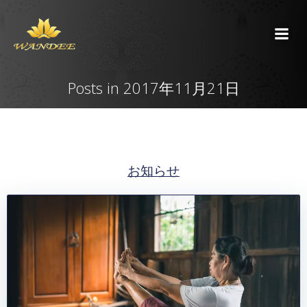
コ
ン
テ
ン
ツ
Posts in 2017年11月21日
へ
ス
キ
ッ
プ
お知らせ